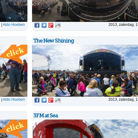
1
|
Aldo Hoeben
2013, zaterdag, 
The New Shining
2
|
Aldo Hoeben
2013, zaterdag, 
3FM at Sea