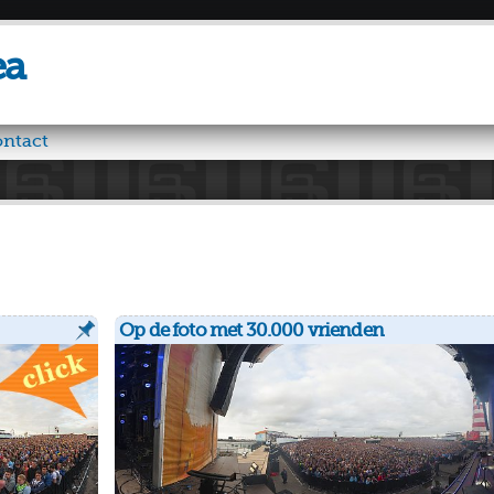
Overslaan
en naar
ea
de inhoud
gaan
ntact
Op de foto met 30.000 vrienden