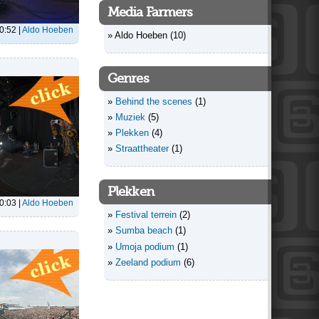
Media Farmers
20:52
|
Aldo Hoeben
Aldo Hoeben
(10)
Genres
Behind the scenes
(1)
Muziek
(5)
Plekken
(4)
Straattheater
(1)
Plekken
20:03
|
Aldo Hoeben
Festival terrein
(2)
Sumba beach
(1)
Umoja podium
(1)
Zeeland podium
(6)