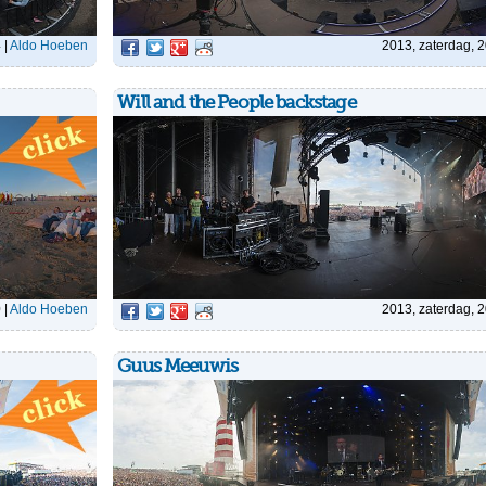
4
|
Aldo Hoeben
2013, zaterdag, 
Will and the People backstage
0
|
Aldo Hoeben
2013, zaterdag, 
Guus Meeuwis