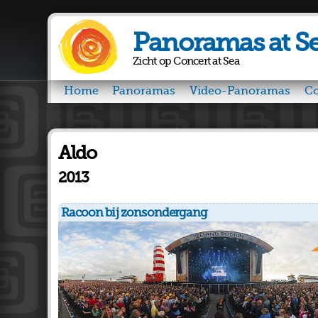
Panoramas at S
Zicht op Concert at Sea
Home
Panoramas
Video-Panoramas
Co
Aldo
2013
Racoon bij zonsondergang