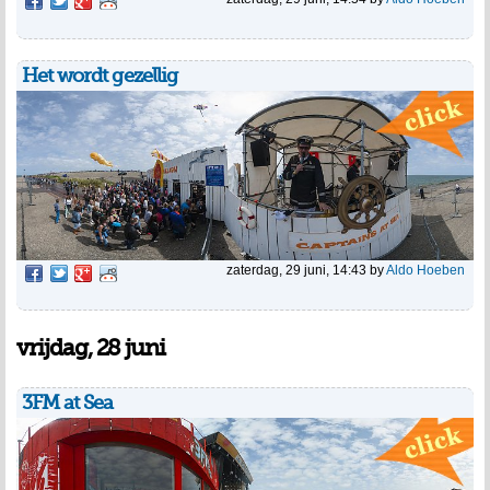
Het wordt gezellig
zaterdag, 29 juni, 14:43
by
Aldo Hoeben
vrijdag, 28 juni
3FM at Sea