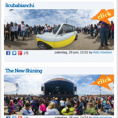
Scubabianchi
zaterdag, 29 juni, 15:02
by
Aldo Hoeben
The New Shining
zaterdag, 29 juni, 14:54
by
Aldo Hoeben