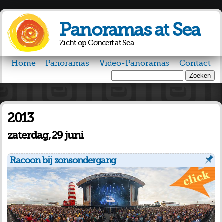
Overslaan
en naar
Panoramas at Sea
de inhoud
gaan
Zicht op Concert at Sea
Home
Panoramas
Video-Panoramas
Contact
Zoeken
Zoekveld
2013
zaterdag, 29 juni
Racoon bij zonsondergang