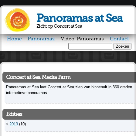
Overslaan
en naar
Panoramas at Sea
de inhoud
gaan
Zicht op Concert at Sea
Home
Panoramas
Video-Panoramas
Contact
Zoeken
Zoekveld
Concert at Sea Media Farm
Panoramas at Sea laat Concert at Sea zien van binnenuit in 360 graden
interactieve panoramas.
Edities
2013
(10)