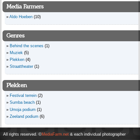
Media Farmers
Aldo Hoeben
(10)
Genres
Behind the scenes
(1)
Muziek
(5)
Plekken
(4)
Straattheater
(1)
Plekken
Festival terrein
(2)
Sumba beach
(1)
Umoja podium
(1)
Zeeland podium
(6)
All rights reserved. ©
MediaFarm.net
& each individual photographer